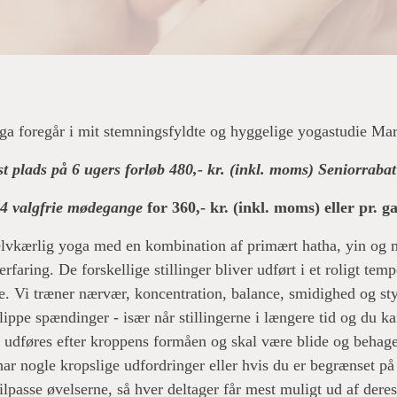
a foregår i mit stemningsfyldte og hyggelige yogastudie Mar
st plads på 6 ugers forløb 480,- kr. (inkl. moms) Seniorraba
- 4 valgfrie mødegange
for 360,- kr. (inkl. moms) eller pr. 
elvkærlig yoga med en kombination af primært hatha, yin og mi
rfaring. De forskellige stillinger bliver udført i et roligt tem
de. Vi træner nærvær, koncentration, balance, smidighed og sty
lippe spændinger - især når stillingerne i længere tid og du k
e udføres efter kroppens formåen og skal være blide og behage
u har nogle kropslige udfordringer eller hvis du er begrænset p
tilpasse øvelserne, så hver deltager får mest muligt ud af der