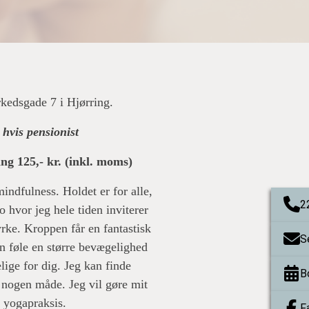
kedsgade 7 i Hjørring.
t hvis pensionist
gang 125,- kr. (inkl. moms)
ndfulness. Holdet er for alle,
2
po hvor jeg hele tiden inviterer
rke. Kroppen får en fantastisk
S
an føle en større bevægelighed
lige for dig. Jeg kan finde
B
å nogen måde. Jeg vil gøre mit
es yogapraksis.
F