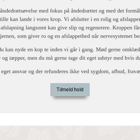
åndedrætsøvelse med fokus på åndedrættet og med det formål a
ille kan lande i vores krop. Vi afslutter i en rolig og afslappe
 afslapning langsomt kan give slip og regenerere. Kroppen får 
hjernen, som giver ro og en afslappethed når nervesystemet b
u kan nyde en kop te inden vi går i gang. Mød gerne omklædt, 
r og tæpper, men du må gerne tage dit eget udstyr med hvis du
 eget ansvar og der refunderes ikke ved sygdom, afbud, fravæ
Tilmeld hold