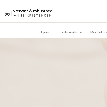
Gå
til
hovedindhold
Hjem
Jordemoder
Mindfulnes