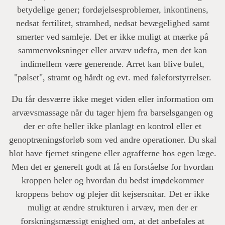
betydelige gener; fordøjelsesproblemer, inkontinens,
nedsat fertilitet, stramhed, nedsat bevægelighed samt
smerter ved samleje. Det er ikke muligt at mærke på
sammenvoksninger eller arvæv udefra, men det kan
indimellem være generende. Arret kan blive bulet,
"pølset", stramt og hårdt og evt. med føleforstyrrelser.
Du får desværre ikke meget viden eller information om
arvævsmassage når du tager hjem fra barselsgangen og
der er ofte heller ikke planlagt en kontrol eller et
genoptræningsforløb som ved andre operationer. Du skal
blot have fjernet stingene eller agrafferne hos egen læge.
Men det er generelt godt at få en forståelse for hvordan
kroppen heler og hvordan du bedst imødekommer
kroppens behov og plejer dit kejsersnitar. Det er ikke
muligt at ændre strukturen i arvæv, men der er
forskningsmæssigt enighed om, at det anbefales at