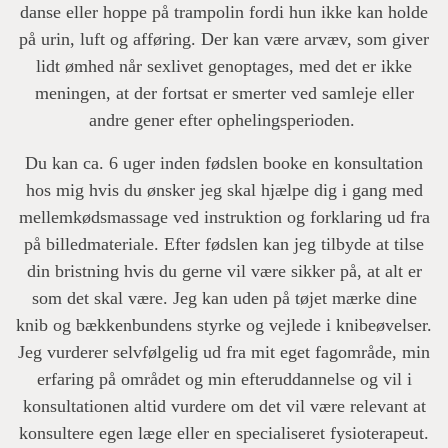
danse eller hoppe på trampolin fordi hun ikke kan holde
på urin, luft og afføring. Der kan være arvæv, som giver
lidt ømhed når sexlivet genoptages, med det er ikke
meningen, at der fortsat er smerter ved samleje eller
andre gener efter ophelingsperioden.
Du kan ca. 6 uger inden fødslen booke en konsultation
hos mig hvis du ønsker jeg skal hjælpe dig i gang med
mellemkødsmassage ved instruktion og forklaring ud fra
på billedmateriale. Efter fødslen kan jeg tilbyde at tilse
din bristning hvis du gerne vil være sikker på, at alt er
som det skal være. Jeg kan uden på tøjet mærke dine
knib og bækkenbundens styrke og vejlede i knibeøvelser.
Jeg vurderer selvfølgelig ud fra mit eget fagområde, min
erfaring på området og min efteruddannelse og vil i
konsultationen altid vurdere om det vil være relevant at
konsultere egen læge eller en specialiseret fysioterapeut.